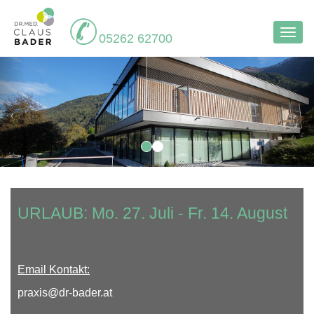
Navi
05262 62700
aufk
URLAUB: Mo. 27. Juli - Fr. 14. August
Email Kontakt:
praxis@dr-bader.at