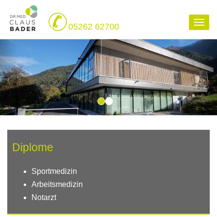
Navi
05262 62700
aufk
Diplome
Sportmedizin
Arbeitsmedizin
Notarzt